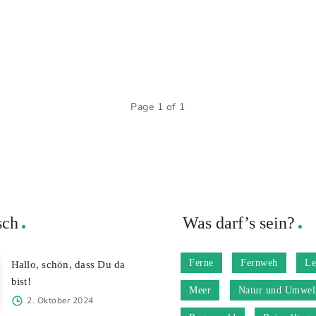
Page 1 of 1
sch
Was darf’s sein?
Ferne
Fernweh
Le
Hallo, schön, dass Du da
bist!
Meer
Natur und Umwel
2. Oktober 2024