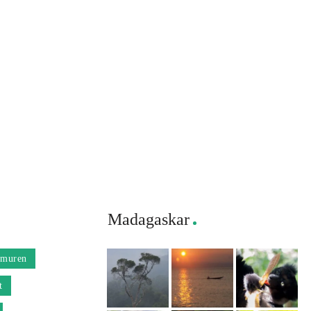
Madagaskar
muren
t