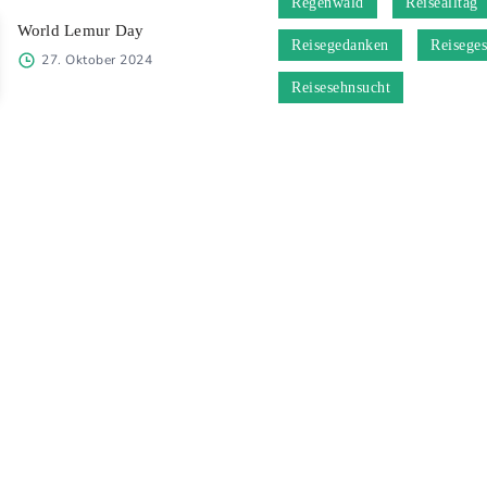
Regenwald
Reisealltag
World Lemur Day
Reisegedanken
Reiseges
27. Oktober 2024
Reisesehnsucht