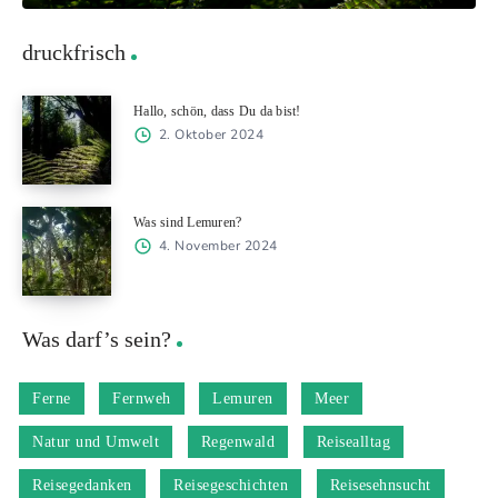
druckfrisch
Hallo, schön, dass Du da bist!
2. Oktober 2024
Was sind Lemuren?
4. November 2024
Was darf’s sein?
Ferne
Fernweh
Lemuren
Meer
Natur und Umwelt
Regenwald
Reisealltag
Reisegedanken
Reisegeschichten
Reisesehnsucht